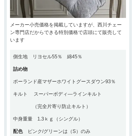
メーカー小売価格を掲載していますが、西川チェー
ン専門店だからできる特別価格で
店頭にて
販売して
います
側生地
リヨセル55％ 綿45％
詰め物
ポーランド産マザー
ホワイトグースダウン93％
キルト
スーパーボディ―ラインキルト
（完全片寄り防止キルト）
中身重量
1.3ｋｇ（シングル）
配色
ピンク/グリーンは（S）のみ