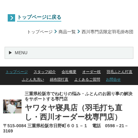
トップページに戻る
トップページ
商品一覧
西川専門店限定羽毛掛布団
MENU
トップページ
スタッフ紹介
会社概要
オーダー枕
羽毛ふとん打直
ふとん丸洗い
綿布団打直
よくあるご質問
お問合せ
三重県松阪市でねむりの悩み・ふとんのお困り事の解決
をサポートする専門店
ヤワタヤ寝具店
（羽毛打ち直
し・西川オーダー枕専門店）
〒515-0084 三重県松阪市日野町６０１－１ 電話 0598－21－
3169