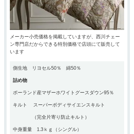
メーカー小売価格を掲載していますが、西川チェー
ン専門店だからできる特別価格で
店頭にて
販売して
います
側生地
リヨセル50％ 綿50％
詰め物
ポーランド産マザー
ホワイトグースダウン95％
キルト
スーパーボディサイエンス
キルト
（完全片寄り防止キルト）
中身重量 1.3
ｋｇ（シングル）