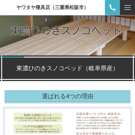
ヤワタヤ寝具店（三重県松阪市）
東濃ひのきスノコベッド（岐阜県産）
選ばれる4つの理由