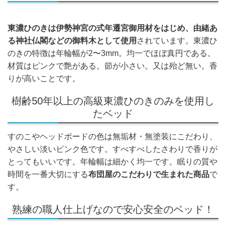
東濃ひのきは伊勢神宮の式年遷宮御用材をはじめ、由緒あ
る神社仏閣などの御料木として使用
されています。東濃ひ
のきの特徴は年輪幅が2〜3mm。均一でほぼ真円である。
材質はピンクで艶がある。節が小さい。又は殆ど無い。香
りが高いことです。
樹齢50年以上の高級東濃ひのきのみを使用し
たベッド
すのこやヘッドボードの色は無垢材・無塗装にこだわり、
やさしい淡いピンク色です。すべすべしたさわりで香りが
とってもいいです。年輪幅は細かく均一です。眠りの質や
時間を一番大切にする
布団屋のこだわりで生まれた商品
で
す。
熟練の職人仕上げなので安心安全のベッド！