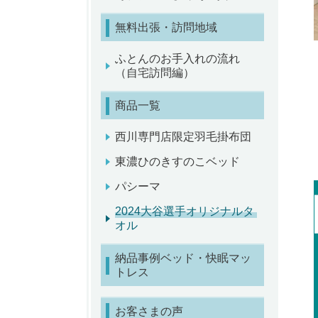
無料出張・訪問地域
ふとんのお手入れの流れ
（自宅訪問編）
商品一覧
西川専門店限定羽毛掛布団
東濃ひのきすのこベッド
パシーマ
2024大谷選手オリジナルタ
オル
納品事例ベッド・快眠マッ
トレス
お客さまの声