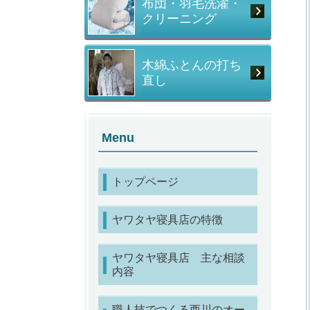
布団・羽毛洗濯・
クリーニング
木綿ふとんの打ち
直し
Menu
トップページ
ヤワタヤ寝具店の特徴
ヤワタヤ寝具店 主な相談
内容
職人技でつくる西川のオー