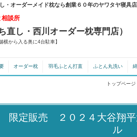
し・オーダーメイド枕なら創業６０年のヤワタヤ寝具店
と相談所
ち直し・西川オーダー枕専門店）
舗横から入る奥に4台駐車】
要
オーダー枕
羽毛ふとん打直
ふとん丸洗い
トップページ
限定販売 ２０２４大谷翔
ル