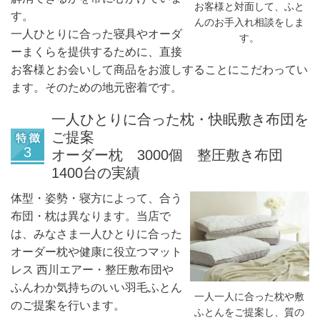
お客様と対面して、ふと
す。
んのお手入れ相談をしま
一人ひとりに合った寝具やオーダ
す。
ーまくらを提供するために、直接
お客様とお会いして商品をお渡しすることにこだわってい
ます。そのための地元密着です。
一人ひとりに合った枕・快眠敷き布団を
ご提案
オーダー枕 3000個 整圧敷き布団
1400台の実績
体型・姿勢・寝方によって、合う
布団・枕は異なります。当店で
は、みなさま一人ひとりに合った
オーダー枕や健康に役立つマット
レス 西川エアー・整圧敷布団や
ふんわか気持ちのいい羽毛ふとん
一人一人に合った枕や敷
のご提案を行います。
ふとんをご提案し、質の