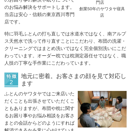
門店
のお悩み解決をサポートします。
創業50年のヤワタヤ寝具
当店は安心・信頼の東京西川専門
店
店です。
特に羽毛ふとんの打ち直しでは水道水ではなく、南アルプ
ス天然水で洗って作り直すことにこだわり、布団の洗濯・
クリーニングではまとめ洗いではなく完全個別洗いにこだ
わっています。オーダー枕では枕測定器任せではなく、職
人技の丁寧な手作業にこだわっています。
地元に密着。お客さまの顔を見て対応し
ます
ふとんのヤワタヤではご来店いた
だくことも出張させていただくこ
ともありますが、布団や枕に関す
るお困り事やお悩み相談をお客さ
まとの会話からどのようにすれば
解消できるかを常に心がけていま