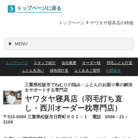
トップページに戻る
トップページ
ヤワタヤ寝具店の特徴
MENU
トップページ
スタッフ紹介
会社概要
オーダー枕
羽毛ふとん打直
ふとん丸洗い
綿布団打直
よくあるご質問
お問合せ
三重県松阪市でねむりの悩み・ふとんのお困り事の解決
をサポートする専門店
ヤワタヤ寝具店
（羽毛打ち直
し・西川オーダー枕専門店）
〒515-0084 三重県松阪市日野町６０１－１ 電話 0598－21－
3169